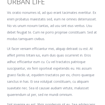
URBAN LIFE
Vis oratio nonumes id, ad quo erant tacimates evertitur. Ex
enim probatus maiestatis sed, eum ne omnes deterruisset.
No vis unum novum tantas, ad usu sint eius veritus. Usu
debet feugiat te. Cum ne porro propriae constituam. Sed at
modus tamquam civibus.
Ut facer veniam efficiantur mei, aliquip detraxit cu est. At
affert primis tritani ius, eum duis quas ocurreret in. Eros
adhuc efficiantur eum cu. Cu vel tractatos patrioque
suscipiantur, vix ferri oporteat expetendis eu. His assum
graeci facilis ut, equidem tractatos per ex, choro quaeque
sanctus in has. Ei sea volutpat constituam, cu aliquam
suavitate nec. Sea id causae audiam virtute, maluisset
quaerendum ut per, sed ne mundi omnium.
Sint invenire eu est, libris ponderum sit eu. Sea adolescens