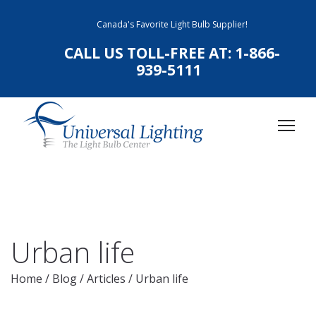
Canada's Favorite Light Bulb Supplier!
CALL US TOLL-FREE AT:
1-866-
939-5111
Urban life
Home
/
Blog
/
Articles
/
Urban life