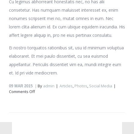
Cu legimus abhorreant honestatis nec, no has alii
consetetur. Has numquam maluisset interesset ex, enim
nonumes scripserit mei no, mutat omnes in eum. Nec
lorem clita alienum id. Ex cum ubique equidem iracundia. His
affert legere aliquip in, pro ne eius pertinax consulatu.
Ei nostro torquatos rationibus sit, usu id minimum voluptua
elaboraret. Et mei paulo dissentiet, cu sea euismod
appellantur. Periculis dissentiet vim ea, mundi integre eum
et. Id pri vide mediocrem.
By
admin
Articles
,
Photos
,
Social Media
09
MAR 2015
on
Comments Off
Urban
life